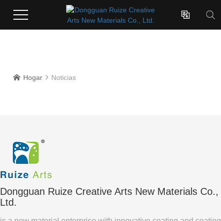

Hogar
Noticias


Dongguan Ruize Creative Arts New Materials Co.,
Ltd.
is a new material enterprise with innovative coating and coating